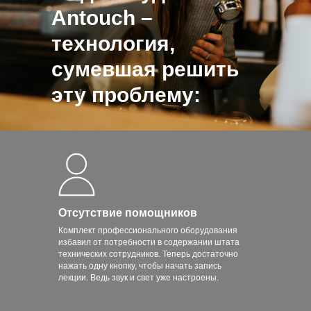
Antouch –
технология,
сумевшая решить
эту проблему:
Отсутствие помощников
Комплект профессионального оборудования
избавил от потребности в содержании штата
технических сотрудников. Теперь достаточно
нажать одну кнопку, чтобы начать запись
лекции. Ведь звук и свет уже настроены.