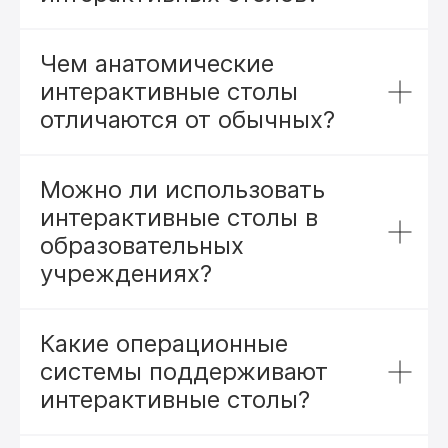
Чем анатомические
Школа на 1100 мест г. Мытищи,
Московская область
интерактивные столы
отличаются от обычных?
Можно ли использовать
интерактивные столы в
образовательных
учреждениях?
Какие операционные
Школа 2044 на 900 мест,
системы поддерживают
г. Москва, Дмитровское шоссе
интерактивные столы?