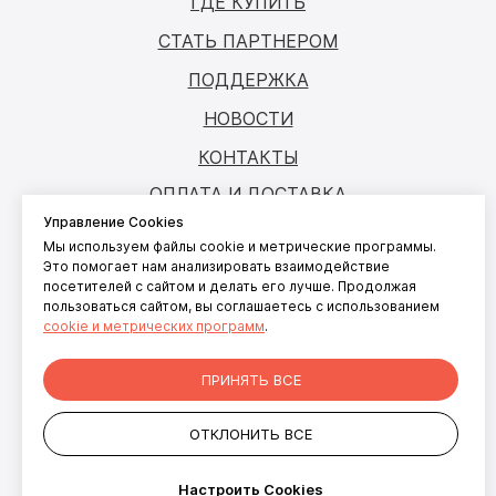
ГДЕ КУПИТЬ
СТАТЬ ПАРТНЕРОМ
ПОДДЕРЖКА
НОВОСТИ
КОНТАКТЫ
ОПЛАТА И ДОСТАВКА
Управление Cookies
Мы используем файлы cookie и метрические программы.
© ANTOUCH, 2026. Все права защищены
Это помогает нам анализировать взаимодействие
посетителей с сайтом и делать его лучше. Продолжая
Согласие на обработку персональных
пользоваться сайтом, вы соглашаетесь с использованием
данных
cookie и метрических программ
.
Согласие на обработку файлов cookies
Политика конфиденциальности
ПРИНЯТЬ ВСЕ
персональных данных пользователей
Новый ко
сайта
Солнцево
ОТКЛОНИТЬ ВСЕ
+7 499 281-91-81
info@antouch.ru
Настроить Cookies
ООО "АНКОМП"