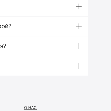
рой?
я?
О НАС