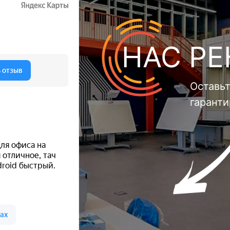
НАС Р
Оставьт
гарант