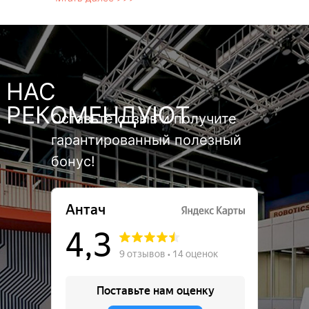
НАС
РЕКОМЕНДУЮТ
Оставьте отзыв и получите
гарантированный полезный
бонус!