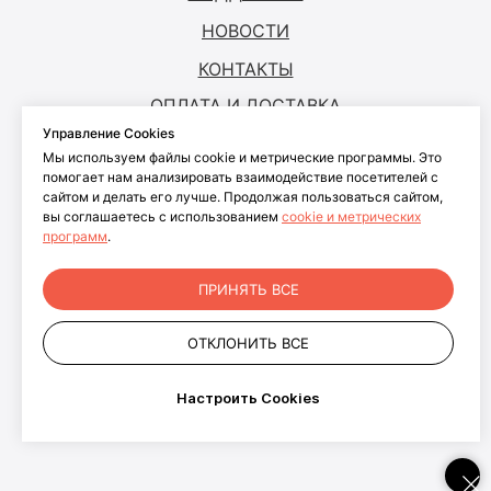
НОВОСТИ
КОНТАКТЫ
ОПЛАТА И ДОСТАВКА
Управление Cookies
Мы используем файлы cookie и метрические программы. Это
© ANTOUCH, 2026. Все права защищены
помогает нам анализировать взаимодействие посетителей с
сайтом и делать его лучше. Продолжая пользоваться сайтом,
Согласие на обработку персональных
вы соглашаетесь с использованием
cookie и метрических
данных
программ
.
Согласие на обработку файлов cookies
Политика конфиденциальности
ПРИНЯТЬ ВСЕ
персональных данных пользователей
сайта
ОТКЛОНИТЬ ВСЕ
+7 499 281-91-81
info@antouch.ru
Настроить Cookies
ООО "АНКОМП"
ОГРН 1027700543606
г. Москва, проспект Волгоградский, д. 32 корп. 19