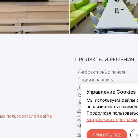
ПРОДУКТЫ И РЕШЕНИЯ
Интерактивные панели
Опции к панелям
Доски и комплекты
Управление Cookies
Компьютерная техника
Мы используем файлы c
Видеостудии
анализировать взаимоде
Учебное оборудование
Продолжая пользоватьс
ых пользователей сайта
Оборудование переговорн
метрических программ
Мультимедийные трибуны
Встраиваемые мониторы
ПРИНЯТЬ ВСЕ