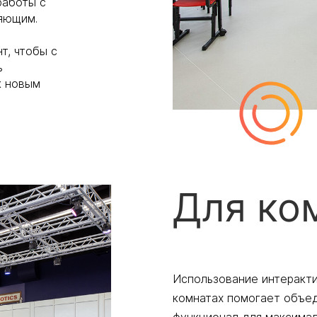
работы с
яющим.
, чтобы с
ь
к новым
Для ко
Использование интеракти
комнатах помогает объед