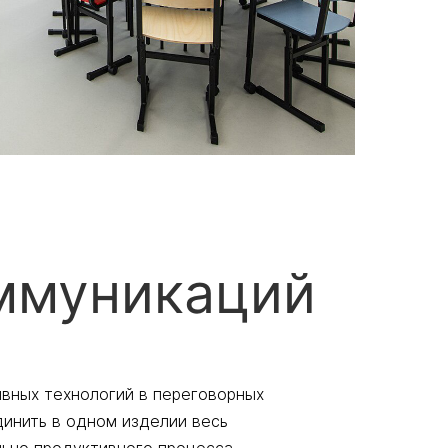
ммуникаций
вных технологий в переговорных
инить в одном изделии весь