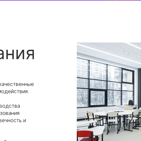
ания
 качественные
модействия.
зводства
ьзования
вечность и