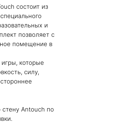
ouch состоит из
 специального
разовательных и
плект позволяет с
чное помещение в
 игры, которые
вкость, силу,
остороннее
 стену Antouch по
вки.