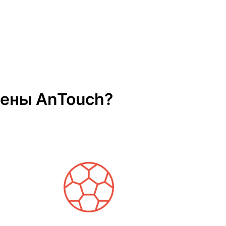
тены AnTouch?