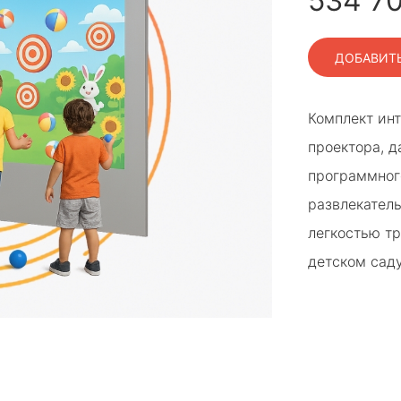
534 7
ДОБАВИТЬ
Комплект инт
проектора, д
программног
развлекатель
легкостью т
детском саду