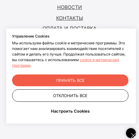
НОВОСТИ
КОНТАКТЫ
ОПЛАТА И ДОСТАВКА
Управление Cookies
Мы используем файлы cookie и метрические программы. Это
© ANTOUCH, 2026. Все права защищены
помогает нам анализировать взаимодействие посетителей с
сайтом и делать его лучше. Продолжая пользоваться сайтом,
Согласие на обработку персональных
вы соглашаетесь с использованием
cookie и метрических
данных
программ
.
Согласие на обработку файлов cookies
Политика конфиденциальности
ПРИНЯТЬ ВСЕ
персональных данных пользователей
сайта
ОТКЛОНИТЬ ВСЕ
+7 499 281-91-81
info@antouch.ru
Настроить Cookies
ООО "АНКОМП"
ОГРН 1027700543606
г. Москва, проспект Волгоградский, д. 32 корп. 19