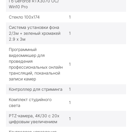
Гб GeForce RTX3070 OC/
Win10 Pro
Стекло 100х174
1
Система установки фона
2/3м + зеленый хромакей
1
2.9 х 3м
Программный
видеомикшер для
проведения
1
профессиональных онлайн
трансляций, поканальной
записи камер
Контроллер для стриминга
1
Комплект студийного
1
света
PTZ-камера, 4K/30 c 20х
1
цифровым увеличением
Контроллер управления