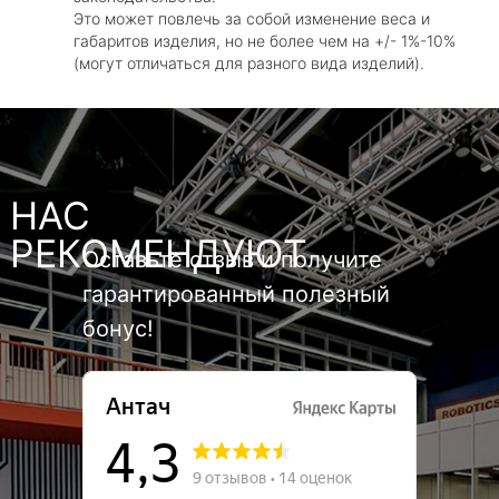
Это может повлечь за собой изменение веса и
габаритов изделия, но не более чем на +/- 1%-10%
(могут отличаться для разного вида изделий).
НАС
РЕКОМЕНДУЮТ
Оставьте отзыв и получите
гарантированный полезный
бонус!