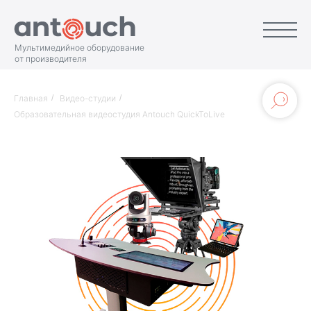
Мультимедийное оборудование
от производителя
Главная
/
Видео-студии
/
Образовательная видеостудия Antouch QuickToLive