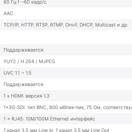
60 Гц:1 ~60 кадр/с
AAC
TCP/IP, HTTP, RTSP, RTMP, Onvif, DHCP, Multicast и др.
Поддерживается
YUY2 / H.264 / MJPEG
UVC 1.1 ~ 1.5
Поддерживается
1 х HDMI: версия 1.3
1x3G-SDI: тип BNC, 800 мВпик-пик, 75 Ом, соответст
1 × RJ45: 10M/100M Ethernet интерфейс
1 канал 3.5 мм Line In, 1 канал 3.5 мм Line Out