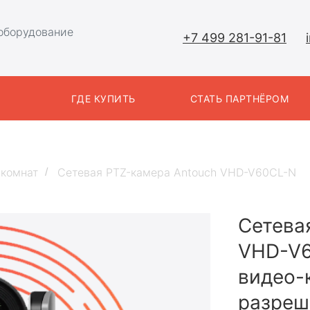
оборудование
+7 499 281-91-81
Ы
ГДЕ КУПИТЬ
СТАТЬ ПАРТНЁРОМ
 комнат
Сетевая PTZ-камера Antouch VHD-V60CL-N
/
Сетева
VHD-V6
видео-
разреш