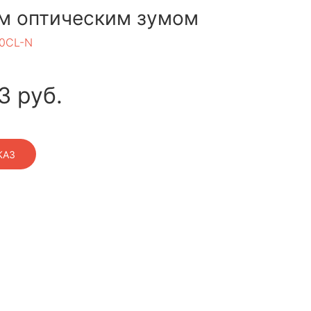
м оптическим зумом
0CL-N
3
руб.
КАЗ