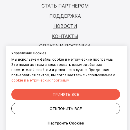
СТАТЬ ПАРТНЕРОМ
ПОДДЕРЖКА
НОВОСТИ
КОНТАКТЫ
ОПЛАТА И ДОСТАВКА
Управление Cookies
Мы используем файлы cookie и метрические программы.
© ANTOUCH, 2026. Все права защищены
Это помогает нам анализировать взаимодействие
посетителей с сайтом и делать его лучше. Продолжая
Согласие на обработку персональных
пользоваться сайтом, вы соглашаетесь с использованием
данных
cookie и метрических программ
.
Согласие на обработку файлов cookies
Политика конфиденциальности
ПРИНЯТЬ ВСЕ
персональных данных пользователей
сайта
ОТКЛОНИТЬ ВСЕ
+7 499 281-91-81
info@antouch.ru
Настроить Cookies
ООО "АНКОМП"
ОГРН 1027700543606