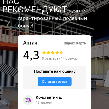
НАС
РЕКОМЕНДУЮТ
Оставьте отзыв и получите
гарантированный полезный
бонус!