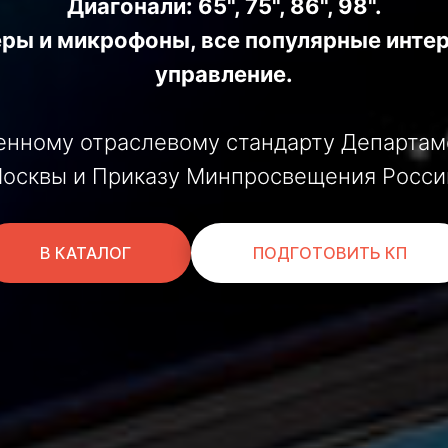
Диагонали: 65", 75", 86", 98".
еры и микрофоны, все популярные инте
управление.
нному отраслевому стандарту Департаме
осквы и Приказу Минпросвещения Росси
В КАТАЛОГ
ПОДГОТОВИТЬ КП