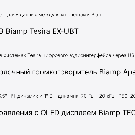
передачу данных между компонентами Biamp.
 Biamp Tesira EX-UBT
в системах Tesira цифрового аудиоинтерфейса через US
олочный громкоговоритель Biamp Ap
, 6.5" НЧ-динамик и 1" ВЧ-динамик, 70 Гц – 20 кГц, IP50, 2
равления c OLED дисплеем Biamp TEC