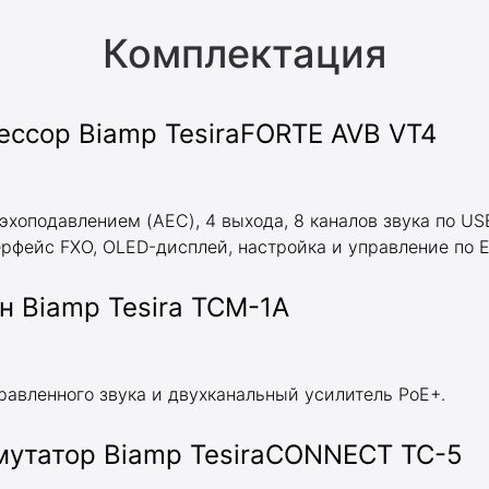
Комплектация
ссор Biamp TesiraFORTE AVB VT4
 эхоподавлением (AEC), 4 выхода, 8 каналов звука по U
фейс FXO, OLED-дисплей, настройка и управление по Eth
 Biamp Tesira TCM-1A
равленного звука и двухканальный усилитель PoE+.
мутатор Biamp TesiraCONNECT TC-5