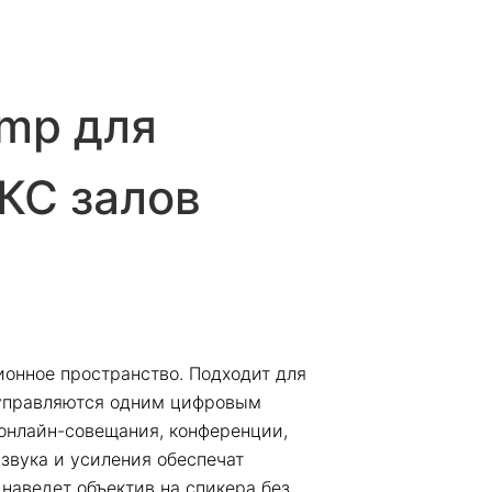
amp для
КС залов
онное пространство. Подходит для
 управляются одним цифровым
онлайн-совещания, конференции,
звука и усиления обеспечат
наведет объектив на спикера без