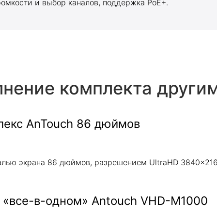
ромкости и выбор каналов, поддержка PoE+.
нение комплекта други
лекс AnTouch 86 дюймов
налью экрана 86 дюймов, разрешением UltraHD 3840x21
 «все-в-одном» Antouch VHD-M1000