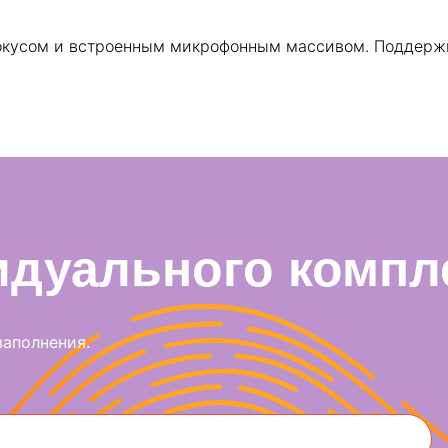
окусом и встроенным микрофонным массивом. Поддержк
идуального компл
заполнения.