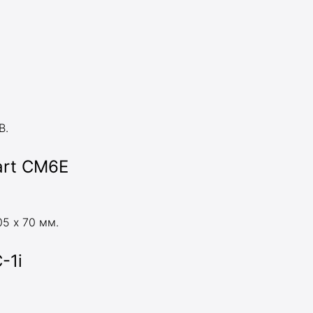
B.
art CM6E
05 х 70 мм.
-1i