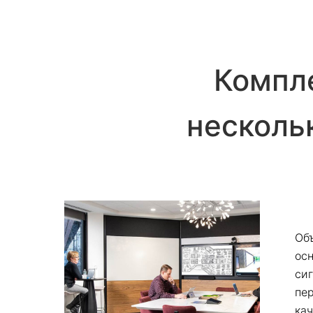
Компле
несколь
Об
ос
си
пер
кач