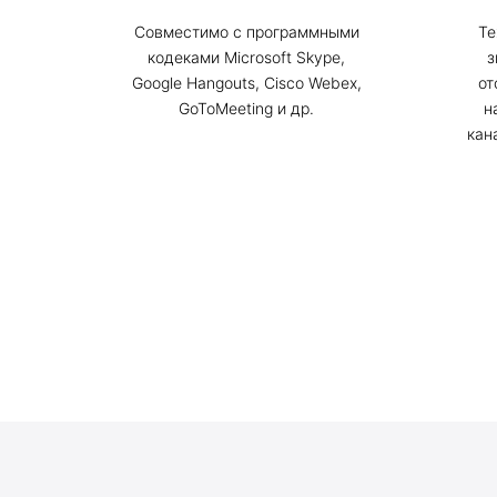
Совместимо с программными
Те
кодеками Microsoft Skype,
з
Google Hangouts, Cisco Webex,
от
GoToMeeting и др.
н
кан