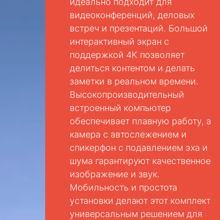
идеально подходит для
видеоконференций, деловых
встреч и презентаций. Большой
интерактивный экран с
поддержкой 4K позволяет
делиться контентом и делать
заметки в реальном времени.
Высокопроизводительный
встроенный компьютер
обеспечивает плавную работу, а
камера с автослежением и
спикерфон с подавлением эха и
шума гарантируют качественное
изображение и звук.
Мобильность и простота
установки делают этот комплект
универсальным решением для