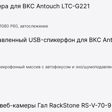
ра для ВКС Antouch LTC-G221
1080 P60, автослежение
авленный USB-спикерфон для ВКС An
икрофонный массив с автофокусом и эхо/шумоподавле
 веб-камеры Гал RackStone RS-V-70-9