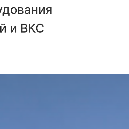
удования
й и ВКС