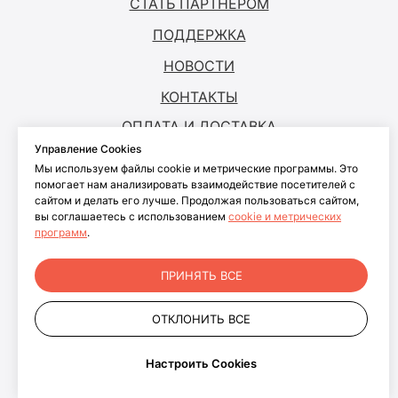
СТАТЬ ПАРТНЕРОМ
ПОДДЕРЖКА
НОВОСТИ
КОНТАКТЫ
ОПЛАТА И ДОСТАВКА
Управление Cookies
Мы используем файлы cookie и метрические программы. Это
© ANTOUCH, 2026. Все права защищены
помогает нам анализировать взаимодействие посетителей с
сайтом и делать его лучше. Продолжая пользоваться сайтом,
Согласие на обработку персональных
вы соглашаетесь с использованием
cookie и метрических
данных
программ
.
Согласие на обработку файлов cookies
Политика конфиденциальности
ПРИНЯТЬ ВСЕ
персональных данных пользователей
сайта
ОТКЛОНИТЬ ВСЕ
+7 499 281-91-81
info@antouch.ru
Настроить Cookies
ООО "АНКОМП"
ОГРН 1027700543606
г. Москва, проспект Волгоградский, д. 32 корп. 19