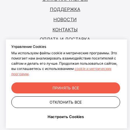
ПОДДЕРЖКА
НОВОСТИ
КОНТАКТЫ
ОПЛАТА И ДОСТАВКА
Управление Cookies
Мы используем файлы cookie и метрические программы. Это
© ANTOUCH, 2026. Все права защищены
помогает нам анализировать взаимодействие посетителей с
сайтом и делать его лучше. Продолжая пользоваться сайтом,
Согласие на обработку персональных
вы соглашаетесь с использованием
cookie и метрических
данных
программ
.
Согласие на обработку файлов cookies
Политика конфиденциальности
ПРИНЯТЬ ВСЕ
персональных данных пользователей
сайта
ОТКЛОНИТЬ ВСЕ
+7 499 281-91-81
info@antouch.ru
Настроить Cookies
ООО "АНКОМП"
ОГРН 1027700543606
г. Москва, проспект Волгоградский, д. 32 корп. 19