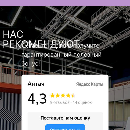
НАС
РЕКОМЕНДУЮТ
Оставьте отзыв и получите
гарантированный полезный
бонус!