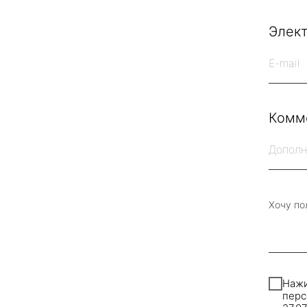
Элек
Комм
Хочу по
Нажи
перс