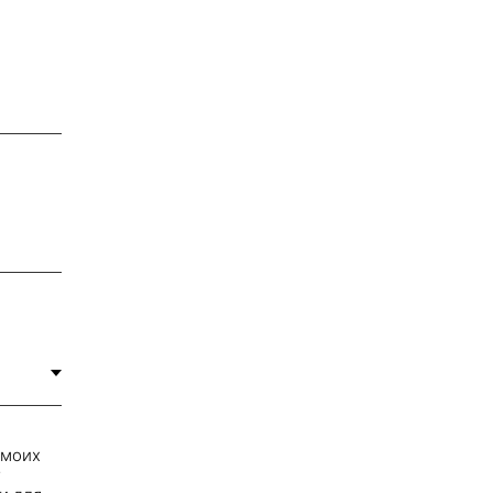
 моих
т