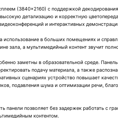
плеем (3840×2160) с поддержкой декодирования
высокую детализацию и корректную цветопередач
видеоконференций и интерактивных демонстраций
а использование в больших помещениях и справля
ине зала, а мультимедийный контент звучит полн
собенно заметны в образовательной среде. Панел
ректировать подачу материала, а также распозна
ративных сценариях устройство повышает качест
ков, подавления шума и оптимизации речи, благ
ть панели позволяет без задержек работать с г
льтимедийным контентом.