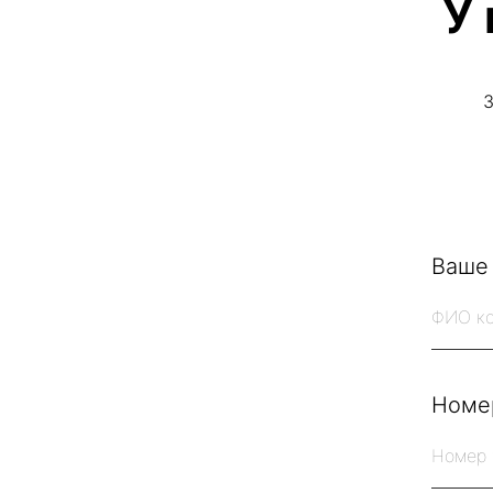
У
З
Ваше
Номе