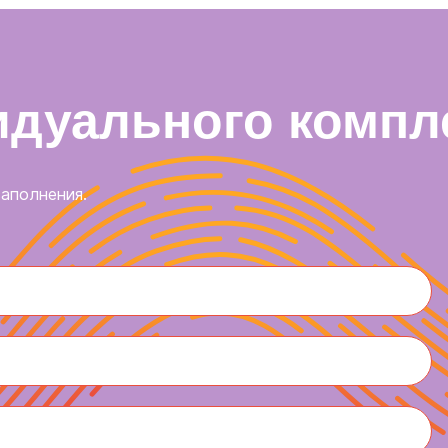
идуального компл
заполнения.