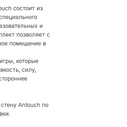
uch состоит из
 специального
азовательных и
плект позволяет с
ное помещение в
игры, которые
вкость, силу,
стороннее
стену Antouch по
вки.