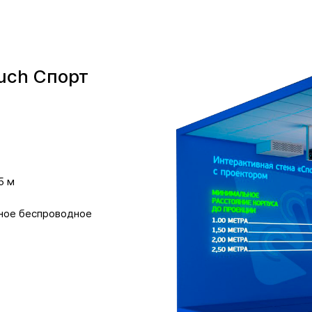
uch Спорт
5 м
тное беcпроводное