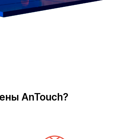
тены AnTouch?