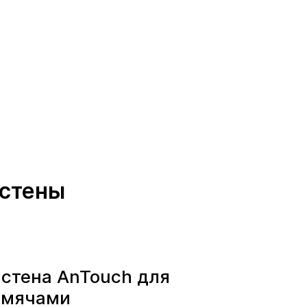
 стены
 стена AnTouch для
с мячами