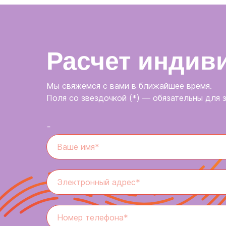
Расчет индив
Мы свяжемся с вами в ближайшее время.
Поля со звездочкой (*) — обязательны для 
=