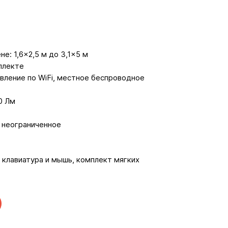
е: 1,6×2,5 м до 3,1×5 м
плекте
авление по WiFi, местное беcпроводное
0 Лм
 неограниченное
 клавиатура и мышь, комплект мягких