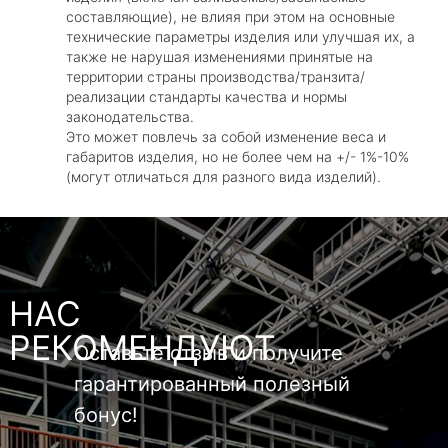
составляющие), не влияя при этом на основные
технические параметры изделия или улучшая их, а
также не нарушая изменениями принятые на
территории страны производства/транзита/
реализации стандарты качества и нормы
законодательства.
Это может повлечь за собой изменение веса и
габаритов изделия, но не более чем на +/- 1%-10%
(могут отличаться для разного вида изделий).
НАС
РЕКОМЕНДУЮТ
Оставьте отзыв и получите
гарантированный полезный
бонус!