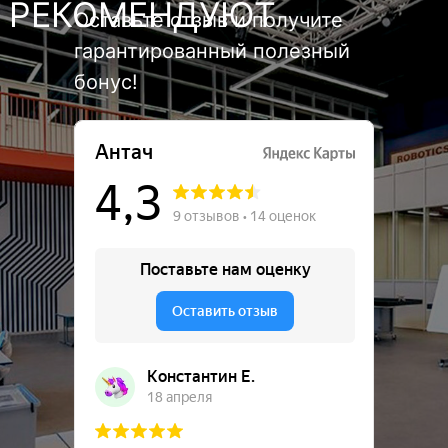
РЕКОМЕНДУЮТ
Оставьте отзыв и получите
гарантированный полезный
бонус!