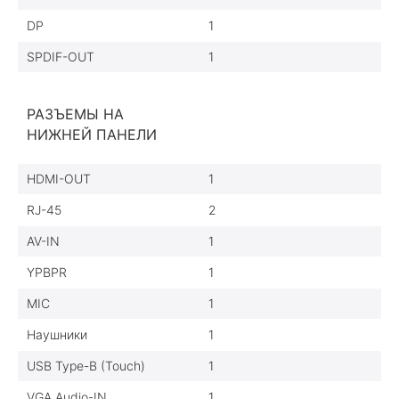
DP
1
SPDIF-OUT
1
РАЗЪЕМЫ НА
НИЖНЕЙ ПАНЕЛИ
HDMI-OUT
1
RJ-45
2
AV-IN
1
YPBPR
1
MIC
1
Наушники
1
USB Type-B (Touch)
1
VGA Audio-IN
1