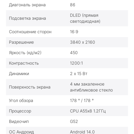
Диагональ экрана
86
DLED (прямая
Подсветка экрана
светодиодная)
Соотношение сторон
16:9
Разрешение
3840 х 2160
Яркость (кд/м2)
450
Контрастность
1200:1
Динамики
2 х 15 Вт
4 мм закаленное
Поверхность экрана
антибликовое стекло
Угол обзора
178 ° / 178 °
Процессор
CPU A55х8 1.2ГГц
Видеочип
G52
ОС Андроид
Android 14.0