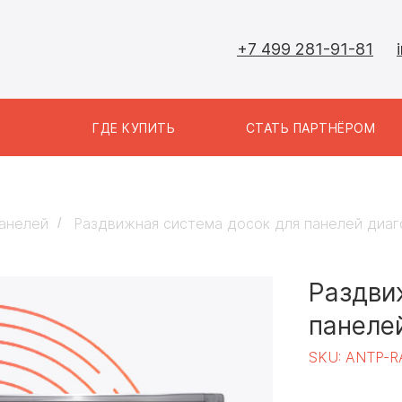
+7 499 281-91-81
Ы
ГДЕ КУПИТЬ
СТАТЬ ПАРТНЁРОМ
панелей
Раздвижная система досок для панелей диаг
/
Раздви
панеле
SKU:
ANTP-RA