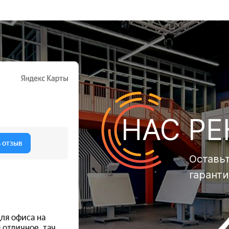
НАС Р
Оставьт
гарант