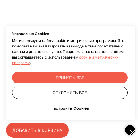
Управление Cookies
Мы используем файлы cookie и метрические программы. Это
помогает нам анализировать взаимодействие посетителей с
Интерактивная панель AnTouch ANTP-
сайтом и делать его лучше. Продолжая пользоваться сайтом,
вы соглашаетесь с использованием
cookie и метрических
86-20iсG3.1 86", ANDROID 14, 8 Гб / 128
программ
.
Гб, 4К, 1200:1, 450 кд/м2, Type-С,
Miracast, Dlna, AirPlay, WI-FI, камера 13
ПРИНЯТЬ ВСЕ
Мп, встроенный микрофонный массив
Артикул: ANTP-86-20iсG3.1
ОТКЛОНИТЬ ВСЕ
Настроить Cookies
руб.
руб.
ДОБАВИТЬ В КОРЗИНУ