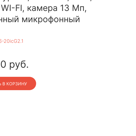
, WI-FI, камера 13 Мп,
нный микрофонный
-20icG2.1
00
руб.
 В КОРЗИНУ