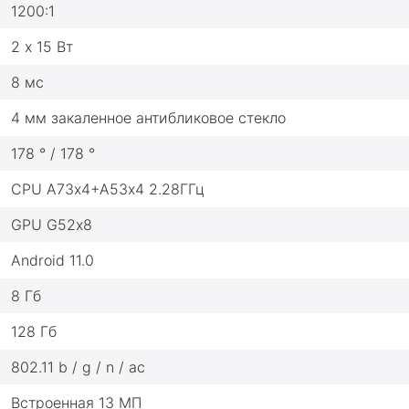
1200:1
2 х 15 Вт
8 мс
4 мм закаленное антибликовое стекло
178 ° / 178 °
CPU A73х4+A53х4 2.28ГГц
GPU G52х8
Android 11.0
8 Гб
128 Гб
802.11 b / g / n / ac
Встроенная 13 МП