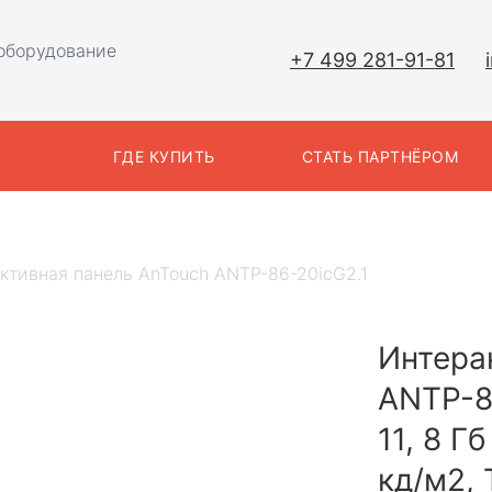
оборудование
+7 499 281-91-81
Ы
ГДЕ КУПИТЬ
СТАТЬ ПАРТНЁРОМ
ктивная панель AnTouch ANTP-86-20icG2.1
Интера
ANTP-8
11, 8 Гб
кд/м2, 