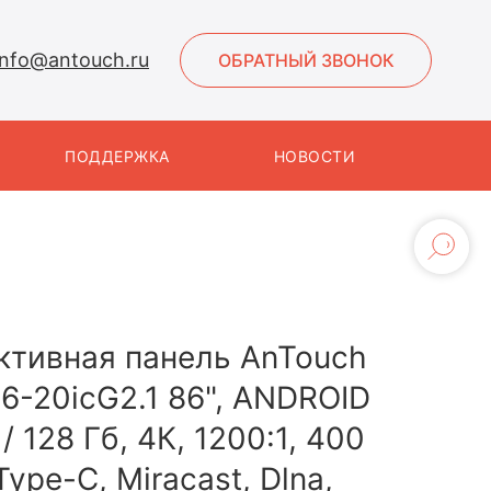
info@antouch.ru
ОБРАТНЫЙ ЗВОНОК
ПОДДЕРЖКА
НОВОСТИ
ктивная панель AnTouch
6-20icG2.1 86", ANDROID
 / 128 Гб, 4К, 1200:1, 400
Type-С, Miracast, Dlna,