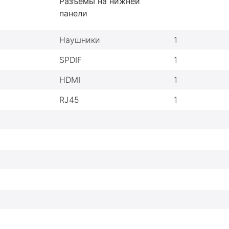
Разъемы на нижней
панели
Наушники
1
SPDIF
1
HDMI
1
RJ45
1