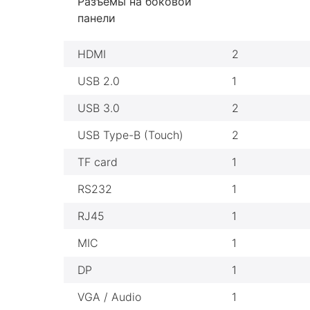
Разъемы на боковой
панели
HDMI
2
USB 2.0
1
USB 3.0
2
USB Type-B (Touch)
2
TF card
1
RS232
1
RJ45
1
MIC
1
DP
1
VGA / Audio
1