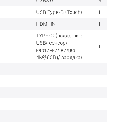
USB3.0
3
USB Type-B (Touch)
1
HDMI-IN
1
TYPE-C (поддержка
USB/ сенсор/
1
картинки/ видео
4K@60Гц/ зарядка)