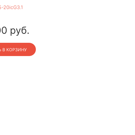
-20iсG3.1
00
руб.
 В КОРЗИНУ