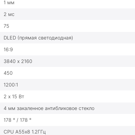
1 мм
2 мс
75
DLED (прямая светодиодная)
16:9
3840 х 2160
450
1200:1
2 х 15 Вт
4 мм закаленное антибликовое стекло
178 ° / 178 °
CPU A55х8 1.2ГГц