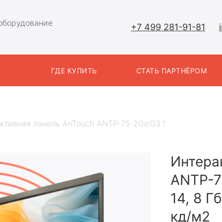
оборудование
+7 499 281-91-81
Ы
ГДЕ КУПИТЬ
СТАТЬ ПАРТНЁРОМ
ктивная панель AnTouch ANTP-75-20icG3.1
Интера
ANTP-7
14, 8 Гб
кд/м2