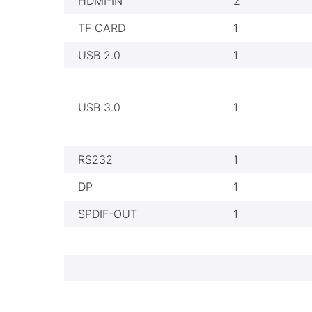
HDMI-IN
2
TF CARD
1
USB 2.0
1
USB 3.0
1
RS232
1
DP
1
SPDIF-OUT
1