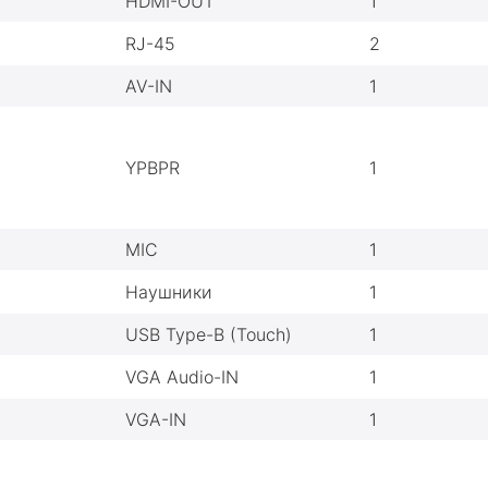
HDMI-OUT
1
RJ-45
2
AV-IN
1
YPBPR
1
MIC
1
Наушники
1
USB Type-B (Touch)
1
VGA Audio-IN
1
VGA-IN
1