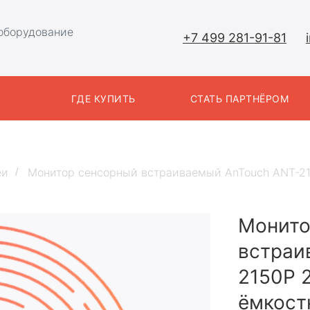
оборудование
+7 499 281-91-81
Ы
ГДЕ КУПИТЬ
СТАТЬ ПАРТНЁРОМ
еи
Монитор сенсорный встраиваемый AnTouch ANT-2
/
Монито
встраи
2150P 2
ёмкост