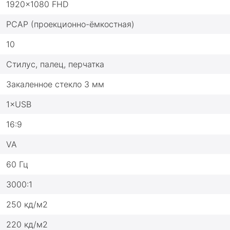
1920x1080 FHD
PCAP (проекционно-ёмкостная)
10
Стилус, палец, перчатка
Закаленное стекло 3 мм
1×USB
16:9
VA
60 Гц
3000:1
250 кд/м2
220 кд/м2