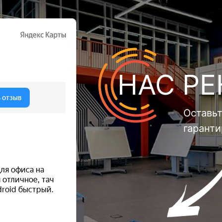
НАС Р
Оставьт
гарант