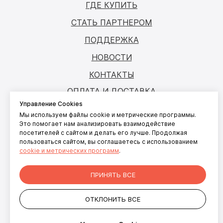
ГДЕ КУПИТЬ
СТАТЬ ПАРТНЕРОМ
ПОДДЕРЖКА
НОВОСТИ
КОНТАКТЫ
ОПЛАТА И ДОСТАВКА
Управление Cookies
Мы используем файлы cookie и метрические программы.
© ANTOUCH, 2026. Все права защищены
Это помогает нам анализировать взаимодействие
посетителей с сайтом и делать его лучше. Продолжая
Согласие на обработку персональных
пользоваться сайтом, вы соглашаетесь с использованием
данных
cookie и метрических программ
.
Согласие на обработку файлов cookies
Политика конфиденциальности
ПРИНЯТЬ ВСЕ
персональных данных пользователей
сайта
ОТКЛОНИТЬ ВСЕ
+7 499 281-91-81
info@antouch.ru