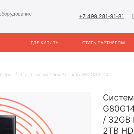
оборудование
+7 499 281-91-81
Ы
ГДЕ КУПИТЬ
СТАТЬ ПАРТНЁРОМ
ютеры
Системный блок Ancomp WS G80G14
/
Систем
G80G14
/ 32GB
2TB HDD