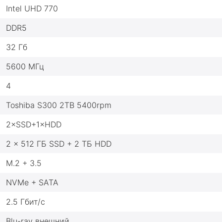
Intel UHD 770
DDR5
32 Гб
5600 МГц
4
Toshiba S300 2TB 5400rpm
2×SSD+1×HDD
2 × 512 ГБ SSD + 2 ТБ HDD
M.2 + 3.5
NVMe + SATA
2.5 Гбит/с
Blu-ray внешний