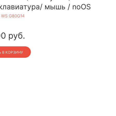
клавиатура/ мышь / noOS
 WS G80G14
00
руб.
 В КОРЗИНУ