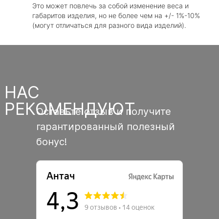
Это может повлечь за собой изменение веса и
габаритов изделия, но не более чем на +/- 1%-10%
(могут отличаться для разного вида изделий).
НАС
РЕКОМЕНДУЮТ
Оставьте отзыв и получите
гарантированный полезный
бонус!