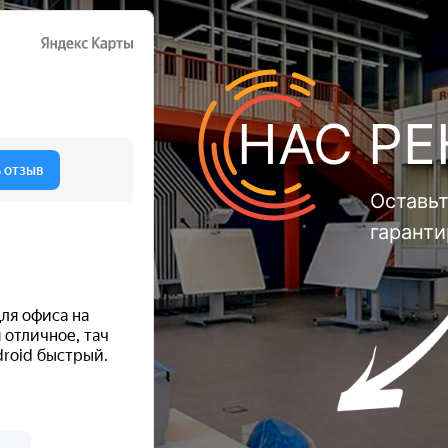
НАС Р
Оставьт
гарант