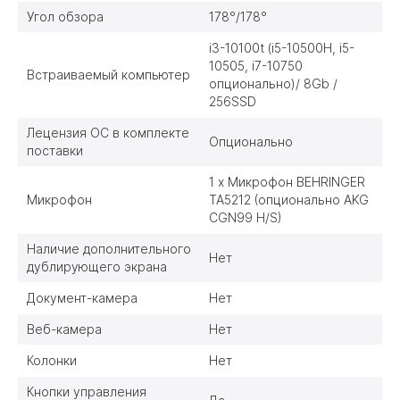
Угол обзора
178°/178°
i3-10100t (i5-10500H, i5-
10505, i7-10750
Встраиваемый компьютер
опционально)/ 8Gb /
256SSD
Лецензия ОС в комплекте
Опционально
поставки
1 x Микрофон BEHRINGER
Микрофон
TA5212 (опционально AKG
CGN99 H/S)
Наличие дополнительного
Нет
дублирующего экрана
Документ-камера
Нет
Веб-камера
Нет
Колонки
Нет
Кнопки управления