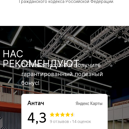
Гражданского кодекса Российской Федерации.
НАС
РЕКОМЕНДУЮТ
Оставьте отзыв и получите
гарантированный полезный
бонус!