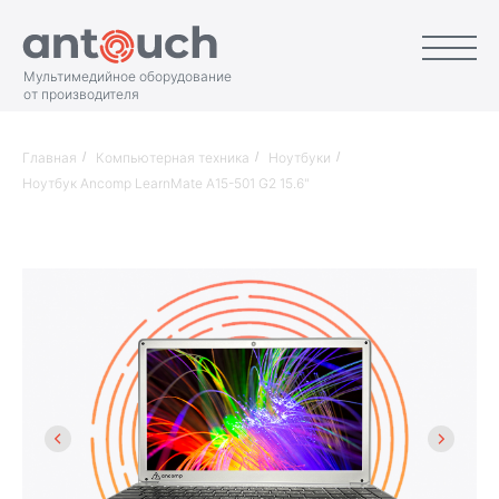
Мультимедийное оборудование
от производителя
Главная
/
Компьютерная техника
/
Ноутбуки
/
Ноутбук Ancomp LearnMate A15-501 G2 15.6"