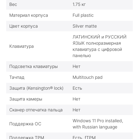
Вес
1.75 кг
Материал корпуса
Full plastic
Цвет корпуса
Silver matte
ЛАТИНСКИЙ и РУССКИЙ
ЯЗЫК полноразмерная
Клавиатура
клавиатура с цифровой
панелью
Подсветка клавиатуры
Нет
Тачпад
Multitouch pad
Защита (Kensington® lock)
Есть
Защита камеры
Нет
Сканер отпечатка пальца
Нет
Windows 11 Pro installed,
Поддержка ОС
with Russian language
Поддержка TPM
Есть, fTPM