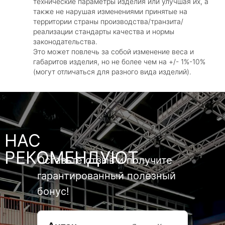
технические параметры изделия или улучшая их, а
также не нарушая изменениями принятые на
территории страны производства/транзита/
реализации стандарты качества и нормы
законодательства.
Это может повлечь за собой изменение веса и
габаритов изделия, но не более чем на +/- 1%-10%
(могут отличаться для разного вида изделий).
НАС
РЕКОМЕНДУЮТ
Оставьте отзыв и получите
гарантированный полезный
бонус!