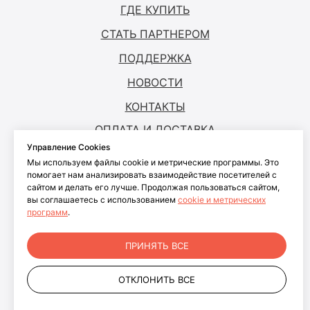
ГДЕ КУПИТЬ
СТАТЬ ПАРТНЕРОМ
ПОДДЕРЖКА
НОВОСТИ
КОНТАКТЫ
ОПЛАТА И ДОСТАВКА
Управление Cookies
Мы используем файлы cookie и метрические программы. Это
© ANTOUCH, 2026. Все права защищены
помогает нам анализировать взаимодействие посетителей с
сайтом и делать его лучше. Продолжая пользоваться сайтом,
Согласие на обработку персональных
вы соглашаетесь с использованием
cookie и метрических
данных
программ
.
Согласие на обработку файлов cookies
Политика конфиденциальности
ПРИНЯТЬ ВСЕ
персональных данных пользователей
сайта
ОТКЛОНИТЬ ВСЕ
+7 499 281-91-81
info@antouch.ru