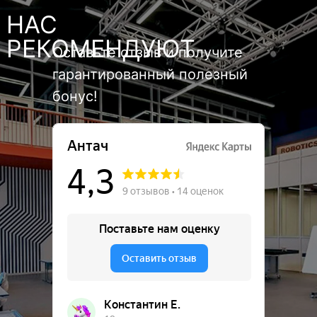
НАС
РЕКОМЕНДУЮТ
Оставьте отзыв и получите
гарантированный полезный
бонус!