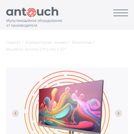
Мультимедийное оборудование
от производителя
Главная
/
Компьютерная техника
/
Моноблоки
/
Моноблок Ancomp 27PQ (rev.1) 27"