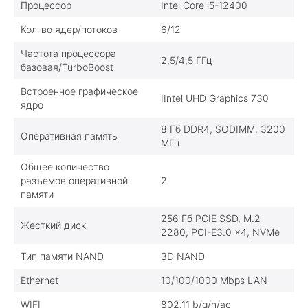
Процессор
Intel Core i5-12400
Кол-во ядер/потоков
6/12
Частота процессора
2,5/4,5 ГГц
базовая/TurboBoost
Встроенное графическое
IIntel UHD Graphics 730
ядро
8 Гб DDR4, SODIMM, 3200
Оперативная память
МГц
Общее количество
разъемов оперативной
2
памяти
256 Гб PCIE SSD, M.2
Жесткий диск
2280, PCI-E3.0 x4, NVMe
Тип памяти NAND
3D NAND
Ethernet
10/100/1000 Mbps LAN
WIFI
802.11 b/g/n/ac