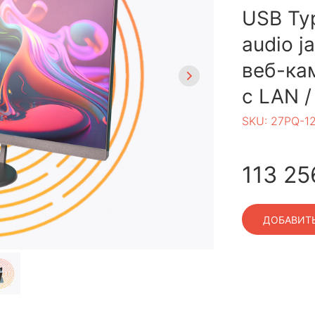
USB Typ
audio j
веб-кам
с LAN /
SKU:
27PQ-1
113 25
ДОБАВИТЬ