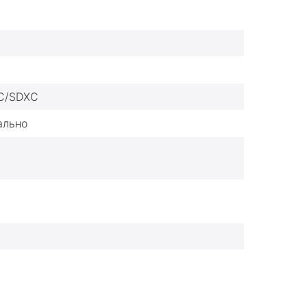
C/SDXC
ально