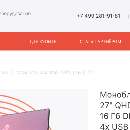
оборудование
+7 499 281-91-81
Ы
ГДЕ КУПИТЬ
СТАТЬ ПАРТНЁРОМ
локи
Моноблок Ancomp 27PQ (rev.1) 27"
/
Монобл
27" QHD
16 Гб D
4x USB 