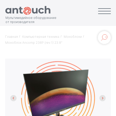
Мультимедийное оборудование
от производителя
Главная
/
Компьютерная техника
/
Моноблоки
/
Моноблок Ancomp 238P (rev.1) 23.8"