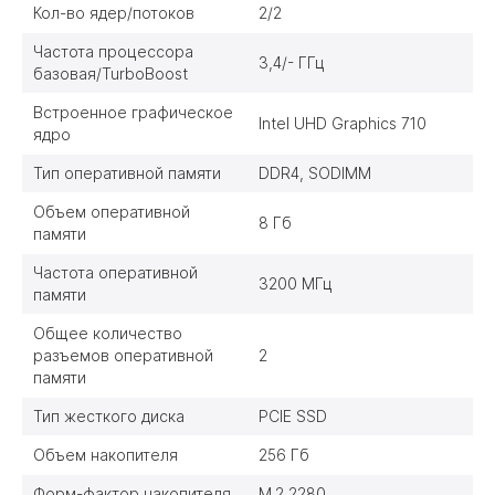
Кол-во ядер/потоков
2/2
Частота процессора
3,4/- ГГц
базовая/TurboBoost
Встроенное графическое
Intel UHD Graphics 710
ядро
Тип оперативной памяти
DDR4, SODIMM
Объем оперативной
8 Гб
памяти
Частота оперативной
3200 МГц
памяти
Общее количество
разъемов оперативной
2
памяти
Тип жесткого диска
PCIE SSD
Объем накопителя
256 Гб
Форм-фактор накопителя
M.2 2280