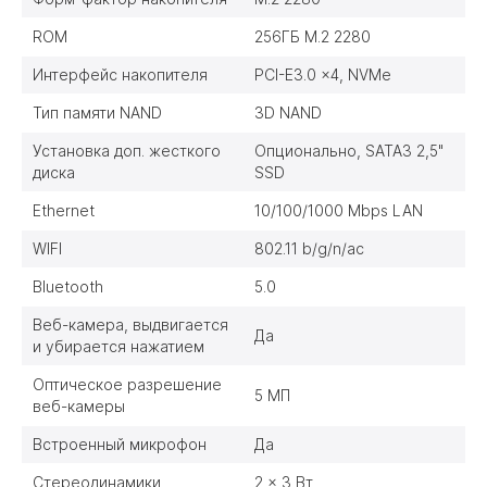
ROM
256ГБ M.2 2280
Интерфейс накопителя
PCI-E3.0 x4, NVMe
Тип памяти NAND
3D NAND
Установка доп. жесткого
Опционально, SATA3 2,5"
диска
SSD
Ethernet
10/100/1000 Mbps LAN
WIFI
802.11 b/g/n/ac
Bluetooth
5.0
Веб-камера, выдвигается
Да
и убирается нажатием
Оптическое разрешение
5 МП
веб-камеры
Встроенный микрофон
Да
Стереодинамики
2 x 3 Вт